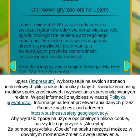
Darmowe gry zoo online upjers
Przegl
e lub
Lubisz zwierzęta? W czasach gdy ochrona
✓ Długo
zwierząt i gatunków odgrywa coraz większą rolę,
aktualiz
 darmo,
ogrody zoologiczne nabierają szczególnego
✓ Różnor
w
znaczenia. To dzięki nim zagrożone gatunki
✓ Piękne
otrzymują możliwość przetrwania, a
✓ Wspani
zwiedzającym przybliża różnorodność
 w
i system
fascynującego świata zwierząt.
blecie,
✓ Wiele 
lną
zwierząt 
Krok dalej idą gry zoo od upjers, takie jak My Free
alne zoo:
Zoo i My Free Zoo mobile.
tę.
Z każdy
upiększe
upjers
(Impressum)
wykorzystuje na swoich stronach
Tutaj możesz stworzyć własne
wirtualne zoo z
zwiedzaj
internetowych pliki cookie do analizy danych, świadczenia usług
ponad 300 różnymi gatunkami egzotycznych
wspaniał
mediów społecznościowych i wyświetlania spersonalizowanych
zwierząt. W tym celu do twojej dyspozycji stoi
przysma
reklam. Więcej informacji znajdziesz w naszej
Polityka
szeroka paleta najróżniejszych rodzajów
prywatności
. Informacje na temat przetwarzania danych przez
wybiegów, dekoracji oraz innych elementów gry.
Tym sam
Google znajdziesz pod adresem
rozbudow
https://business.safety.google/privacy/
.
hodowlę 
Aby wyrazić zgodę na użycie opcjonalnych plików cookie,
zwierząt
należy kliknąć przycisk „Akceptuj”.
stanie 
Za pomocą przycisku „Cookie” na pasku narzędzi możesz w
dowolnym momencie zmienić swoje ustawienia.